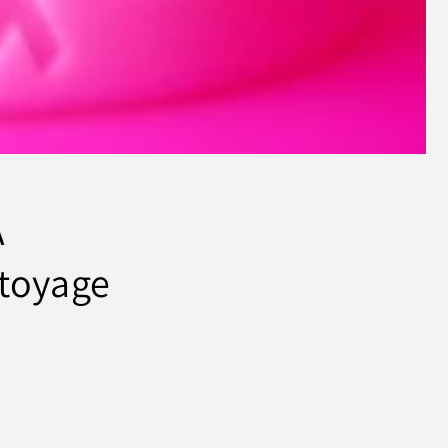
A
ttoyage